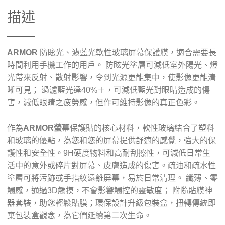
描述
ARMOR
防眩光、濾藍光軟性玻璃屏幕保護膜，適合需要長
時間利用手機工作的用戶。 防眩光塗層可減低室外陽光、燈
光帶來反射、散射影響，令到光源更能集中，使影像更能清
晰可見； 過濾藍光達40%＋，可減低藍光對眼晴造成的傷
害，減低眼睛之疲勞感，但作可維持影像的真正色彩。
作為
ARMOR螢
幕保護貼的核心材料，軟性玻璃結合了塑料
和玻璃的優點，為您和您的屏幕提供舒適的感覺，強大的保
護性和安全性。
9H硬度物料和高耐刮擦性，可減低日常生
活中的意外或碎片對屏幕、皮膚造成的傷害。疏油和疏水性
塗層可將污跡或手指紋遠離屏幕，易於日常清理。 纖薄、零
觸感，通過3D觸摸，不會影響觸控的靈敏度； 附隨貼膜神
器套裝，助您輕鬆貼膜；環保設計升級包裝盒，扭轉傳統即
棄包裝盒觀念，為它們延續第二次生命。