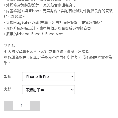
• 外殼修身流線形設計，完美貼合電話機身；
• 內置磁鐵，與 iPhone 完美對齊，與配有磁鐵配件提供良好的安裝
和拆卸體驗。
• 支援MagSafe和無線充電，無需拆除保護殼，充電無障礙；
• 環保升級包裝設計，簡單將個步驟否變成迷你擴音器
• 適用於iPhone 15 Pro / 15 Pro Max
🤍 P.S.:
✻ 天然皮革會有皮孔，皮疤或血管紋，實屬正常現象
✻ 保護殼顏色可能因屏幕顯示不同而有所偏差。 所有顏色以實物為
準。
型號
客製
-
+