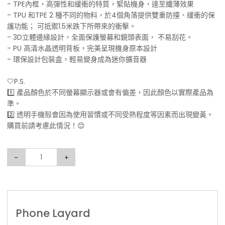
- TPE內框，高彈性和緩衝的特質，緊貼機身，達至纖薄效果
- TPU 和TPE 2 種不同的物料，於4個角落提供雙重防撞、緩衝的保
護功能； 可抵禦1.5米跌下所帶來的衝擊。
- 3D立體邊緣設計，全面保護螢幕和鏡頭表面， 不易刮花。
- PU 高清水晶透明背板，完美呈現機身原本設計
- 環保設計包裝盒，輕易變身成為迷你擴音器
🤍P.S.
1️⃣ 產品顏色於不同螢幕顯示器或會有偏差，因此顏色以實際產品為
準。
2️⃣ 透明手機殼會因為使用習慣或不同受熱程度等因素而出現變黃。
購買前請考慮此情況！😊
-
+
Phone Layard