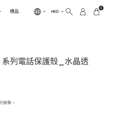
0
禮品
HKD
gnature 系列電話保護殼_水晶透
來的衝擊。