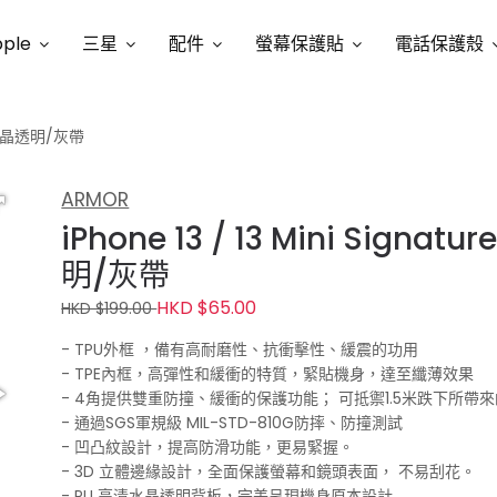
ple
三星
配件
螢幕保護貼
電話保護殼
殼_水晶透明/灰帶
ARMOR
iPhone 13 / 13 Mini Si
明/灰帶
HKD $65.00
HKD $199.00
- TPU外框 ，備有高耐磨性、抗衝擊性、緩震的功用
- TPE內框，高彈性和緩衝的特質，緊貼機身，達至纖薄效果
- 4角提供雙重防撞、緩衝的保護功能； 可抵禦1.5米跌下所帶
- 通過SGS軍規級 MIL-STD-810G防摔、防撞測試
- 凹凸紋設計，提高防滑功能，更易緊握。
- 3D 立體邊緣設計，全面保護螢幕和鏡頭表面， 不易刮花。
- PU 高清水晶透明背板，完美呈現機身原本設計