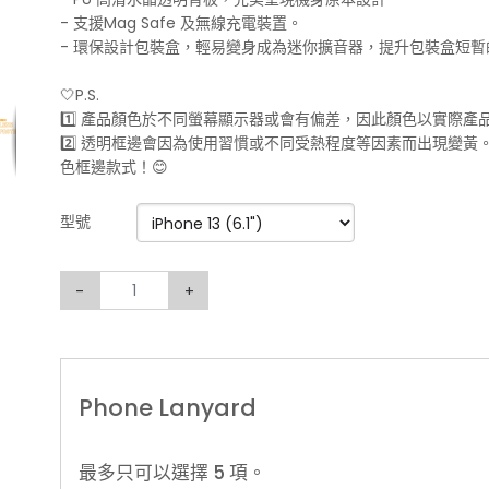
- 支援Mag Safe 及無線充電裝置。
- 環保設計包裝盒，輕易變身成為迷你擴音器，提升包裝盒短暫
🤍P.S.
1️⃣ 產品顏色於不同螢幕顯示器或會有偏差，因此顏色以實際產
2️⃣ 透明框邊會因為使用習慣或不同受熱程度等因素而出現變
色框邊款式！😊
型號
-
+
Phone Lanyard
最多只可以選擇 5 項。